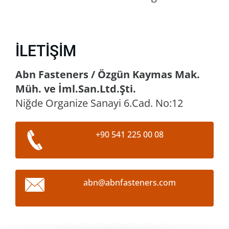
İLETIŞIM
Abn Fasteners / Özgün Kaymas Mak.
Müh. ve İml.San.Ltd.Şti.
Niğde Organize Sanayi 6.Cad. No:12
+90 541 225 00 08
abn@abnf
asteners
.com